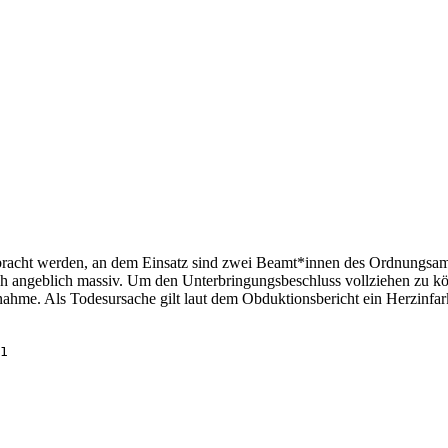
bracht werden, an dem Einsatz sind zwei Beamt*innen des Ordnungsamt
h angeblich massiv. Um den Unterbringungsbeschluss vollziehen zu k
ahme. Als Todesursache gilt laut dem Obduktionsbericht ein Herzinfarkt
1