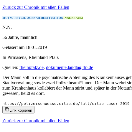
Zurück zur Chronik mit allen Fällen
MUTM. PSYCH. AUSNAHMESITUATION
INNENRAUM
N.N.
56 Jahre
, männlich
Getasert
am
18.01.2019
In
Pirmasens
,
Rheinland-Pfalz
Quellen:
rheinpfalz.de
,
dokumente.landtag.rlp.de
Der Mann soll in die psychiatrische Abteilung des Krankenhauses ge
Stadtverwaltung sowie zwei Polizeibeamt*innen. Der Mann wehrt sic
zum Krankenhaus kollabiert der Mann stirbt und später in der Notaufn
gewesen, heißt es dort.
https://polizeischuesse.cilip.de/fall/cilip-taser-2019-
Link kopieren
Zurück zur Chronik mit allen Fällen