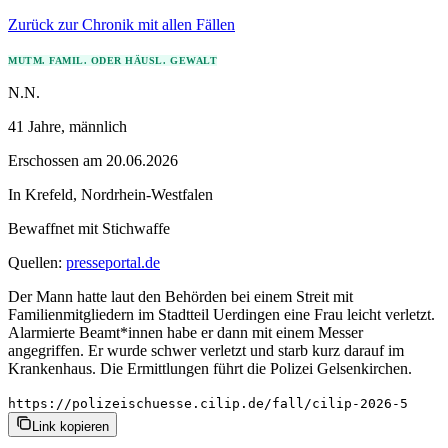
Zurück zur Chronik mit allen Fällen
MUTM. FAMIL. ODER HÄUSL. GEWALT
N.N.
41 Jahre
, männlich
Erschossen
am
20.06.2026
In
Krefeld
,
Nordrhein-Westfalen
Bewaffnet mit
Stichwaffe
Quellen:
presseportal.de
Der Mann hatte laut den Behörden bei einem Streit mit
Familienmitgliedern im Stadtteil Uerdingen eine Frau leicht verletzt.
Alarmierte Beamt*innen habe er dann mit einem Messer
angegriffen. Er wurde schwer verletzt und starb kurz darauf im
Krankenhaus. Die Ermittlungen führt die Polizei Gelsenkirchen.
https://polizeischuesse.cilip.de/fall/cilip-2026-5
Link kopieren