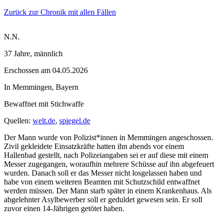
Zurück zur Chronik mit allen Fällen
N.N.
37 Jahre
, männlich
Erschossen
am
04.05.2026
In
Memmingen
,
Bayern
Bewaffnet mit
Stichwaffe
Quellen:
welt.de
,
spiegel.de
Der Mann wurde von Polizist*innen in Memmingen angeschossen.
Zivil gekleidete Einsatzkräfte hatten ihn abends vor einem
Hallenbad gestellt, nach Polizeiangaben sei er auf diese mit einem
Messer zugegangen, woraufhin mehrere Schüsse auf ihn abgefeuert
wurden. Danach soll er das Messer nicht losgelassen haben und
habe von einem weiteren Beamten mit Schutzschild entwaffnet
werden müssen. Der Mann starb später in einem Krankenhaus. Als
abgelehnter Asylbewerber soll er geduldet gewesen sein. Er soll
zuvor einen 14-Jährigen getötet haben.