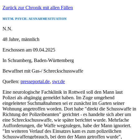
Zurück zur Chronik mit allen Fällen
MUTM. PSYCH. AUSNAHMESITUATION
N.N.
48 Jahre
, männlich
Erschossen
am
09.04.2025
In
Schramberg
,
Baden-Württemberg
Bewaffnet mit
Gas-/ Schreckschusswaffe
Quellen:
presseportal.de
,
swr.de
Eine neurologische Fachklinik in Rottweil soll den Mann laut
Polizei als abgängig gemeldet haben. Im Zuge umgehend
eingeleiteter Suchmaßnahmen sei er zunächst im Garten seiner
Wohnung angetroffen worden. Dort habe "direkt die Schusswaffe in
Richtung der Polizeibeamten" gerichtet - es handelte sich aber um
eine Schreckschusswaffe, wie später berichtet wurde. Mehrfache
Aufforderungen, die Waffe wegzulegen, habe der Mann ignoriert.
"Im weiteren Verlauf des Einsatzes kam es zum polizeilichen
Schusswaffengebrauch, bei dem der Mann getroffen wurde",