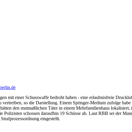
berlin.de
 mit einer Schusswaffe bedroht haben - eine erlaubnisfreie Druckluftpi
 zu vertreiben, so die Darstellung. Einem Springer-Medium zufolge hab
zei hätten den mutmaßlichen Täter in einem Mehrfamilienhaus lokalisier
 Die Polizisten schossen daraufhin 19 Schüsse ab. Laut RBB sei der M
trafprozessordnung eingestellt.