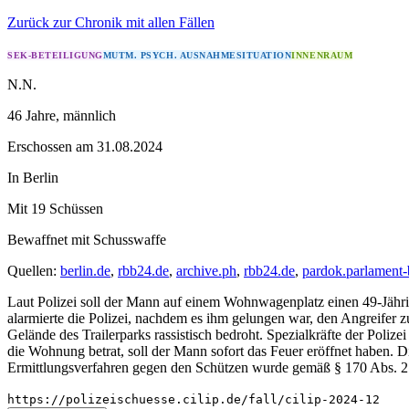
Zurück zur Chronik mit allen Fällen
SEK-BETEILIGUNG
MUTM. PSYCH. AUSNAHMESITUATION
INNENRAUM
N.N.
46 Jahre
, männlich
Erschossen
am
31.08.2024
In
Berlin
Mit 19 Schüssen
Bewaffnet mit
Schusswaffe
Quellen:
berlin.de
,
rbb24.de
,
archive.ph
,
rbb24.de
,
pardok.parlament-
Laut Polizei soll der Mann auf einem Wohnwagenplatz einen 49-Jährigen
alarmierte die Polizei, nachdem es ihm gelungen war, den Angreifer
Gelände des Trailerparks rassistisch bedroht. Spezialkräfte der Poli
die Wohnung betrat, soll der Mann sofort das Feuer eröffnet haben.
Ermittlungsverfahren gegen den Schützen wurde gemäß § 170 Abs. 2 S
https://polizeischuesse.cilip.de/fall/cilip-2024-12