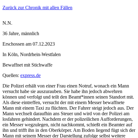
Zurück zur Chronik mit allen Fällen
N.N.
36 Jahre
, männlich
Erschossen
am
07.12.2023
In
Köln
,
Nordrhein-Westfalen
Bewaffnet mit
Stichwaffe
Quellen:
express.de
Die Polizei erhält von einer Frau einen Notruf, wonach ein Mann
versucht habe sie auszurauben. Sie habe ihn jedoch abwehren
können und verfolgt und teilt den Beamt*innen seinen Standort mit.
Als diese eintreffen, versucht der mit einem Messer bewaffnete
Mann mit einem Taxi zu flüchten. Der Fahrer steigt jedoch aus. Der
Mann wechselt daraufhin ans Steuer und wird von der Polizei am
losfahren gehindert. Nachdem er der polizeilichen Aufforderungen,
ein Messer wegzulegen, nicht nachkommt, schießt ein Beamter auf
ihn und trifft ihn in den Oberkörper. Am Boden liegend fügt sich der
Mann mit seinem Messer der Darstellung zufolge selbst weitere