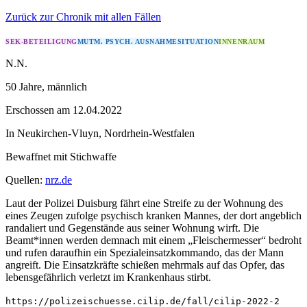
Zurück zur Chronik mit allen Fällen
SEK-BETEILIGUNG
MUTM. PSYCH. AUSNAHMESITUATION
INNENRAUM
N.N.
50 Jahre
, männlich
Erschossen
am
12.04.2022
In
Neukirchen-Vluyn
,
Nordrhein-Westfalen
Bewaffnet mit
Stichwaffe
Quellen:
nrz.de
Laut der Polizei Duisburg fährt eine Streife zu der Wohnung des
eines Zeugen zufolge psychisch kranken Mannes, der dort angeblich
randaliert und Gegenstände aus seiner Wohnung wirft. Die
Beamt*innen werden demnach mit einem „Fleischermesser“ bedroht
und rufen daraufhin ein Spezialeinsatzkommando, das der Mann
angreift. Die Einsatzkräfte schießen mehrmals auf das Opfer, das
lebensgefährlich verletzt im Krankenhaus stirbt.
https://polizeischuesse.cilip.de/fall/cilip-2022-2