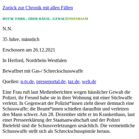
Zurück zur Chronik mit allen Fällen
MUTM. FAMIL. ODER HÄUSL. GEWALT
INNENRAUM
N.N.
35 Jahre
, männlich
Erschossen
am
26.12.2021
In
Herford
,
Nordrhein-Westfalen
Bewaffnet mit
Gas-/ Schreckschusswaffe
Quellen:
n-tv.de
,
presseportal.de
,
taz.de
,
welt.de
Eine Frau ruft laut Medienberichten wegen häuslicher Gewalt die
Polizei, ihr Freund habe sie in ihrer Wohnung mit einer Stichwaffe
verletzt. In Gegenwart der Polizist*innen zieht dieser demnach eine
Schusswaffe; die Beamt*innen schießen daraufhin und verletzen
den Mann schwer. Am 28. Dezember stirbt er im Krankenhaus, laut
einer Presseerklärung der Staatsanwaltschaft und der Polizei
Bielefeld sind die Schussverletzungen ursächlich. Die vermeintliche
Schusswaffe stellt sich als Schreckschusspistole heraus.