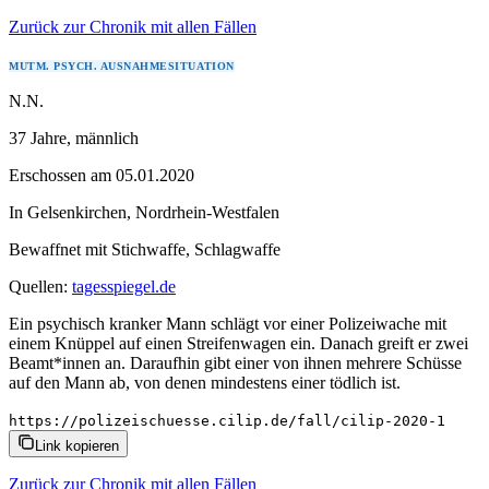
Zurück zur Chronik mit allen Fällen
MUTM. PSYCH. AUSNAHMESITUATION
N.N.
37 Jahre
, männlich
Erschossen
am
05.01.2020
In
Gelsenkirchen
,
Nordrhein-Westfalen
Bewaffnet mit
Stichwaffe, Schlagwaffe
Quellen:
tagesspiegel.de
Ein psychisch kranker Mann schlägt vor einer Polizeiwache mit
einem Knüppel auf einen Streifenwagen ein. Danach greift er zwei
Beamt*innen an. Daraufhin gibt einer von ihnen mehrere Schüsse
auf den Mann ab, von denen mindestens einer tödlich ist.
https://polizeischuesse.cilip.de/fall/cilip-2020-1
Link kopieren
Zurück zur Chronik mit allen Fällen