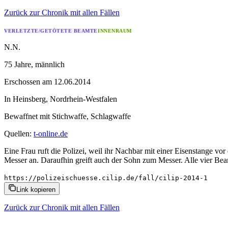
Zurück zur Chronik mit allen Fällen
VERLETZTE/GETÖTETE BEAMTE
INNENRAUM
N.N.
75 Jahre
, männlich
Erschossen
am
12.06.2014
In
Heinsberg
,
Nordrhein-Westfalen
Bewaffnet mit
Stichwaffe, Schlagwaffe
Quellen:
t-online.de
Eine Frau ruft die Polizei, weil ihr Nachbar mit einer Eisenstange vor
Messer an. Daraufhin greift auch der Sohn zum Messer. Alle vier Bea
https://polizeischuesse.cilip.de/fall/cilip-2014-1
Link kopieren
Zurück zur Chronik mit allen Fällen