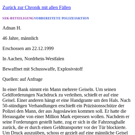
Zurück zur Chronik mit allen Fällen
SEK-BETEILIGUNG
VORBEREITETE POLIZEIAKTION
Adnan H.
46 Jahre
, männlich
Erschossen
am
22.12.1999
In
Aachen
,
Nordrhein-Westfalen
Bewaffnet mit
Schusswaffe, Explosivstoff
Quellen:
auf Anfrage
In einer Bank nimmt ein Mann mehrere Geiseln. Um seinen
Geldforderungen Nachdruck zu verleihen, schießt er auf eine
Geisel. Einer anderen hängt er eine Handgrante um den Hals. Nach
50-stündigen Verhandlungen erschießt ein Präzisionsschütze der
Polizei den Mann, der aus Jugoslawien kommen soll. Er hatte die
Herausgabe von einer Million Mark erpressen wollen. Nachdem er
seine Forderungen gestellt hatte, zog er sich in die Fahrzeughalle
zurück, die er durch einen Geldtransporter vor der Tür blockierte.
Um Druck auszuüben, schoss er gezielt auf eine männliche Geisel