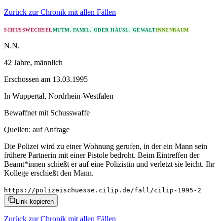
Zurück zur Chronik mit allen Fällen
SCHUSSWECHSEL
MUTM. FAMIL. ODER HÄUSL. GEWALT
INNENRAUM
N.N.
42 Jahre
, männlich
Erschossen
am
13.03.1995
In
Wuppertal
,
Nordrhein-Westfalen
Bewaffnet mit
Schusswaffe
Quellen:
auf Anfrage
Die Polizei wird zu einer Wohnung gerufen, in der ein Mann sein
frühere Partnerin mit einer Pistole bedroht. Beim Eintreffen der
Beamt*innen schießt er auf eine Polizistin und verletzt sie leicht. Ihr
Kollege erschießt den Mann.
https://polizeischuesse.cilip.de/fall/cilip-1995-2
Link kopieren
Zurück zur Chronik mit allen Fällen