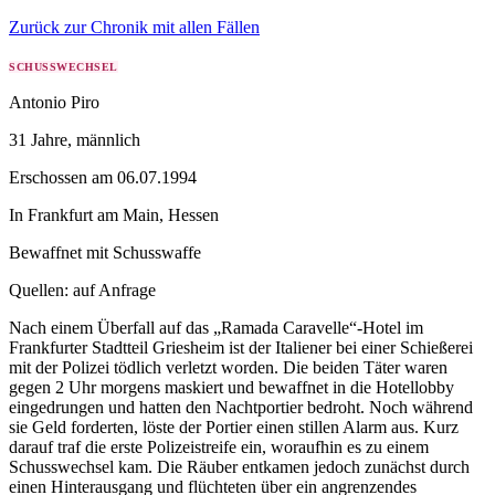
Zurück zur Chronik mit allen Fällen
SCHUSSWECHSEL
Antonio Piro
31 Jahre
, männlich
Erschossen
am
06.07.1994
In
Frankfurt am Main
,
Hessen
Bewaffnet mit
Schusswaffe
Quellen:
auf Anfrage
Nach einem Überfall auf das „Ramada Caravelle“-Hotel im
Frankfurter Stadtteil Griesheim ist der Italiener bei einer Schießerei
mit der Polizei tödlich verletzt worden. Die beiden Täter waren
gegen 2 Uhr morgens maskiert und bewaffnet in die Hotellobby
eingedrungen und hatten den Nachtportier bedroht. Noch während
sie Geld forderten, löste der Portier einen stillen Alarm aus. Kurz
darauf traf die erste Polizeistreife ein, woraufhin es zu einem
Schusswechsel kam. Die Räuber entkamen jedoch zunächst durch
einen Hinterausgang und flüchteten über ein angrenzendes