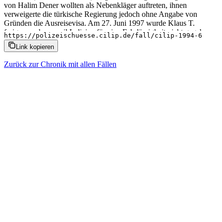
von Halim Dener wollten als Nebenkläger auftreten, ihnen
verweigerte die türkische Regierung jedoch ohne Angabe von
Gründen die Ausreisevisa. Am 27. Juni 1997 wurde Klaus T.
freigesprochen, weil Indizien für eine Fahrlässigkeit nicht gegeben
https://polizeischuesse.cilip.de/fall/cilip-1994-6
waren. Der Schuss aus der Dienstwaffe, eine Smith & Wesson
Link kopieren
Kaliber 38, soll sich versehentlich gelöst haben, da Klaus T. in den
Wirren des Einsatzes unvorsichtig gehandelt habe. Laut Gutachten
Zurück zur Chronik mit allen Fällen
fiel der tödliche Schuss aus 5-15 cm Entfernung.