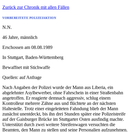
Zurück zur Chronik mit allen Fällen
VORBEREITETE POLIZEIAKTION
N.N.
46 Jahre
, männlich
Erschossen
am
08.08.1989
In
Stuttgart
,
Baden-Württemberg
Bewaffnet mit
Stichwaffe
Quellen:
auf Anfrage
Nach Angaben der Polizei wurde der Mann aus Liberia, ein
abgelehnter Asylbewerber, ohne Fahrschein in einer Straßenbahn
angetroffen. Er reagierte demnach aggressiv, schlug einem
Kontrolleur mehrere Zähne aus und flüchtete an der nächsten
Haltestelle. Trotz einer eingeleiteten Fahndung blieb der Mann
zunächst unentdeckt, bis ihn drei Stunden später eine Polizeistreife
auf der Gaisburger Brücke im Stuttgarter Osten ausfindig machte.
Unterstützt durch zwei weitere Streifenwagen versuchten die
Beamten, den Mann zu stellen und seine Personalien aufzunehmen.