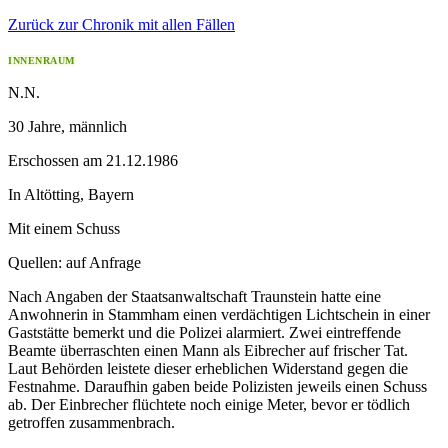
Zurück zur Chronik mit allen Fällen
INNENRAUM
N.N.
30 Jahre
, männlich
Erschossen
am
21.12.1986
In
Altötting
,
Bayern
Mit einem Schuss
Quellen:
auf Anfrage
Nach Angaben der Staatsanwaltschaft Traunstein hatte eine
Anwohnerin in Stammham einen verdächtigen Lichtschein in einer
Gaststätte bemerkt und die Polizei alarmiert. Zwei eintreffende
Beamte überraschten einen Mann als Eibrecher auf frischer Tat.
Laut Behörden leistete dieser erheblichen Widerstand gegen die
Festnahme. Daraufhin gaben beide Polizisten jeweils einen Schuss
ab. Der Einbrecher flüchtete noch einige Meter, bevor er tödlich
getroffen zusammenbrach.