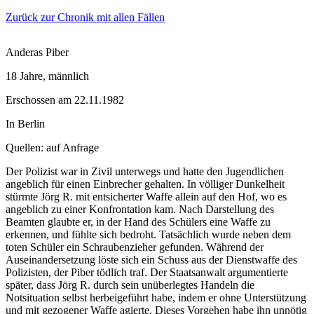
Zurück zur Chronik mit allen Fällen
Anderas Piber
18 Jahre
, männlich
Erschossen
am
22.11.1982
In
Berlin
Quellen:
auf Anfrage
Der Polizist war in Zivil unterwegs und hatte den Jugendlichen
angeblich für einen Einbrecher gehalten. In völliger Dunkelheit
stürmte Jörg R. mit entsicherter Waffe allein auf den Hof, wo es
angeblich zu einer Konfrontation kam. Nach Darstellung des
Beamten glaubte er, in der Hand des Schülers eine Waffe zu
erkennen, und fühlte sich bedroht. Tatsächlich wurde neben dem
toten Schüler ein Schraubenzieher gefunden. Während der
Auseinandersetzung löste sich ein Schuss aus der Dienstwaffe des
Polizisten, der Piber tödlich traf. Der Staatsanwalt argumentierte
später, dass Jörg R. durch sein unüberlegtes Handeln die
Notsituation selbst herbeigeführt habe, indem er ohne Unterstützung
und mit gezogener Waffe agierte. Dieses Vorgehen habe ihn unnötig