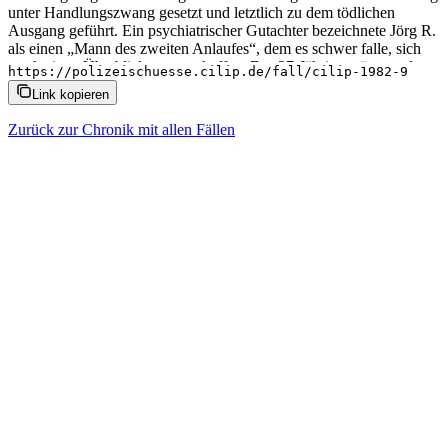
unter Handlungszwang gesetzt und letztlich zu dem tödlichen
Ausgang geführt. Ein psychiatrischer Gutachter bezeichnete Jörg R.
als einen „Mann des zweiten Anlaufes“, dem es schwer falle, sich
rasch einen Überblick zu verschaffen. Der 27-Jährige wäre, so der
https://polizeischuesse.cilip.de/fall/cilip-1982-9
Gutachter, „gut beraten gewesen, wenn für solche Situationen
Link kopieren
trainiert worden wäre“. Für seine Handlungen zur Tatzeit sei er
jedoch voll verantwortlich.
Zurück zur Chronik mit allen Fällen