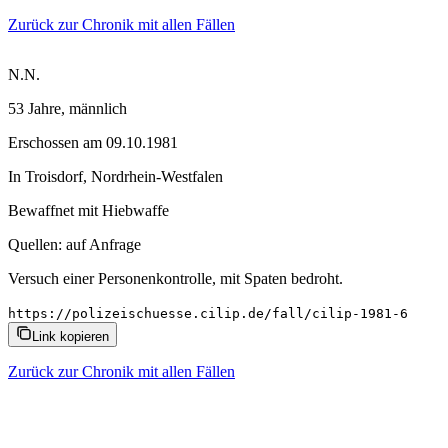
Zurück zur Chronik mit allen Fällen
N.N.
53 Jahre
, männlich
Erschossen
am
09.10.1981
In
Troisdorf
,
Nordrhein-Westfalen
Bewaffnet mit
Hiebwaffe
Quellen:
auf Anfrage
Versuch einer Personenkontrolle, mit Spaten bedroht.
https://polizeischuesse.cilip.de/fall/cilip-1981-6
Link kopieren
Zurück zur Chronik mit allen Fällen