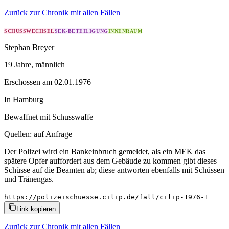
Zurück zur Chronik mit allen Fällen
SCHUSSWECHSEL
SEK-BETEILIGUNG
INNENRAUM
Stephan Breyer
19 Jahre
, männlich
Erschossen
am
02.01.1976
In
Hamburg
Bewaffnet mit
Schusswaffe
Quellen:
auf Anfrage
Der Polizei wird ein Bankeinbruch gemeldet, als ein MEK das
spätere Opfer auffordert aus dem Gebäude zu kommen gibt dieses
Schüsse auf die Beamten ab; diese antworten ebenfalls mit Schüssen
und Tränengas.
https://polizeischuesse.cilip.de/fall/cilip-1976-1
Link kopieren
Zurück zur Chronik mit allen Fällen